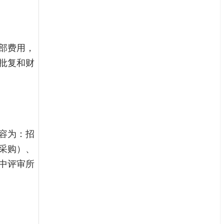
部费用，
批复和财
容为：招
采购）、
中评审所