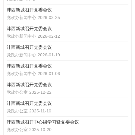
沣西新城召开党委会议
党政办新闻中心
2026-03-25
沣西新城召开党委会议
党政办新闻中心
2026-02-12
沣西新城召开党委会议
党政办新闻中心
2026-01-19
沣西新城召开党委会议
党政办新闻中心
2026-01-06
沣西新城召开党委会议
党政办公室
2025-12-22
沣西新城召开党委会议
党政办公室
2025-11-10
沣西新城召开中心组学习暨党委会议
党政办公室
2025-10-20