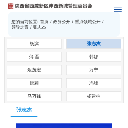
您的当前位置:
首页
/
政务公开
/
重点领域公开
/
领导之窗
/
张志杰
杨滨
张志杰
薄 磊
韩娜
俎茂宏
万宁
唐颖
冯峰
马万锋
杨建柱
张志杰