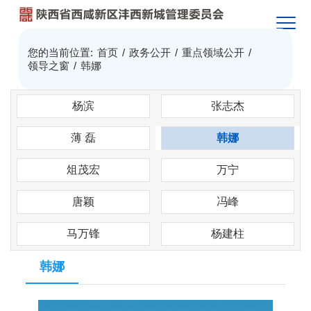
您的当前位置:
首页
/
政务公开
/
重点领域公开
/
领导之窗
/
韩娜
杨滨
张志杰
薄 磊
韩娜
俎茂宏
万宁
唐颖
冯峰
马万锋
杨建柱
韩娜