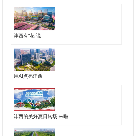
沣西有“花”说
用AI点亮沣西
沣西的美好夏日转场 来啦