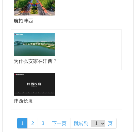
航拍沣西
为什么安家在沣西？
沣西长度
1
2
3
下一页
跳转到
页