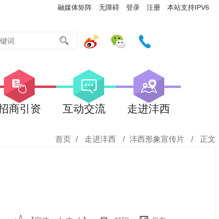
融媒体矩阵
无障碍
登录
注册
本站支持IPV6
招商引资
互动交流
走进沣西
首页
/
走进沣西
/
沣西形象宣传片
/
正文