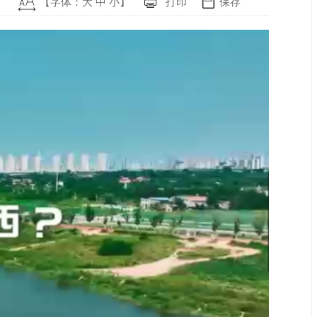
【字体：
大
中
小
】
打印
保存