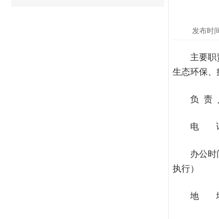
发布时间：2
主要职
生态环保、
负 责
电 话：
办公时间
执行）
地 址