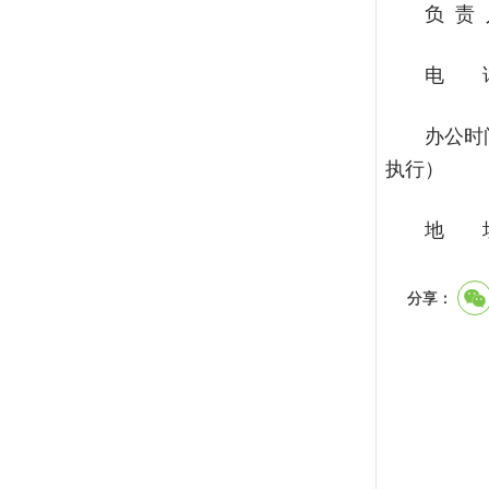
负 责
电 话：
办公时间
执行）
地 址
分享：