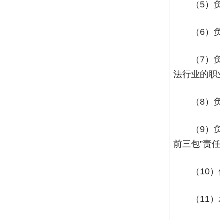
（5）
（6）
（7）
法行业的职
（8）
（9）
前三包”责
（10
（11