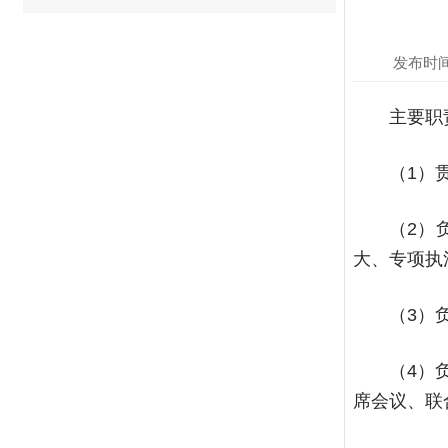
发布时间：2
主要职
（1）
（2）
大、专项执
（3）
（4）
席会议、联