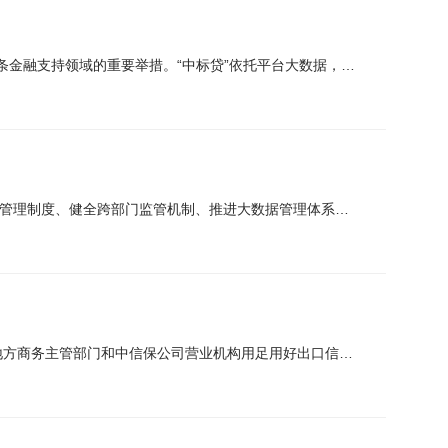
9月15日，西咸新区公共资源交易中心联合多家合作银行推出“中标贷”专项金融服务，这是其在全链条金融支持领域的重要举措。“中标贷”依托平台大数据，为中标企业定制融资方案，无需额外抵押担保，以电子化打造高...
国务院办公厅发布《关于推动成品油流通高质量发展的意见》，提出5方面21条举措，包括完善流通管理制度、健全跨部门监管机制、推进大数据管理体系建设、促进现代化发展等，强调提升企业信用监管效能、打击违法违规...
商务部、中国出口信用保险公司近日联合印发《出口信用保险支持贸易高质量发展的通知》，指导地方商务主管部门和中信保公司营业机构用足用好出口信用保险政策工具，更大力度支持贸易高质量发展、贸易强国建设。具体来...