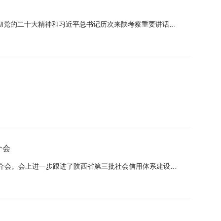
2024年，全省社会信用体系建设工作要以习近平新时代中国特色社会主义思想为指导，深入学习贯彻党的二十大精神和习近平总书记历次来陕考察重要讲话重要指示，按照省委省政府的工作部署，以深化政务诚信建设、服务...
介会
9月14日，沣西新城召开了陕西省第三批社会信用体系建设示范区创建工作推进会暨“秦信融”平台推介会。会上进一步跟进了陕西省第三批社会信用体系建设示范区创建工作推进情况，观看“秦信融”平台企业端讲解视频，...