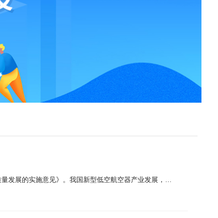
国家发展和改革委员会、国家金融监督管理总局、中国民用航空局联合印发《关于推动低空保险高质量发展的实施意见》。我国新型低空航空器产业发展，低空飞行活动增多，亟需完善低空保险体系。《实施意见》提出2027...