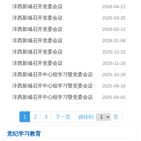
沣西新城召开党委会议
2026-04-21
沣西新城召开党委会议
2026-03-25
沣西新城召开党委会议
2026-02-12
沣西新城召开党委会议
2026-01-06
沣西新城召开党委会议
2025-12-22
沣西新城召开党委会议
2025-11-10
沣西新城召开中心组学习暨党委会议
2025-10-20
沣西新城召开中心组学习暨党委会议
2025-09-16
沣西新城召开中心组学习暨党委会议
2025-09-02
1
2
3
下一页
跳转到
页
党纪学习教育