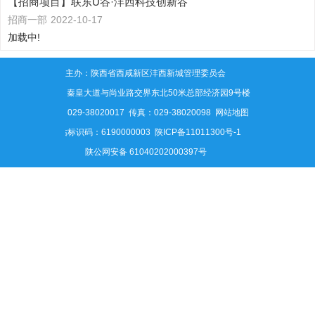
【招商项目】联东U谷·沣西科技创新谷
招商一部
2022-10-17
加载中!
主办：陕西省西咸新区沣西新城管理委员会
地址：秦皇大道与尚业路交界东北50米总部经济园9号楼
电话：029-38020017 传真：029-38020098
网站地图
网站标识码：6190000003
陕ICP备11011300号-1
陕公网安备 61040202000397号