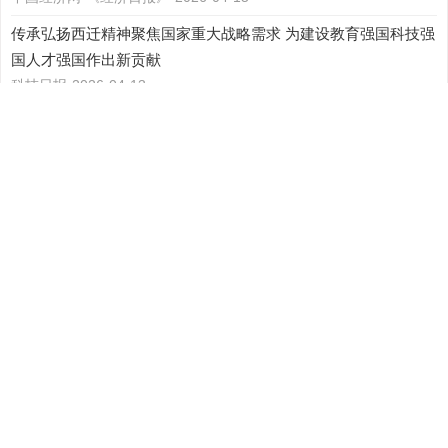
传承弘扬西迁精神聚焦国家重大战略需求 为建设教育强国科技强
国人才强国作出新贡献
科技日报
2026-04-13
推动人工智能前沿技术在金融领域落地应用
西安日报社数字报刊
2026-03-30
场景焕新，低空经济乘风起
科技日报
2026-03-15
助推商用车绿色智能化转型
陕西日报
2026-03-15
西咸新区（直管区）地区生产总值首次突破千亿元大关
群众新闻
2026-02-27
“围墙”消失处，新质生产力拔节生长
人民政协报
2026-02-13
西咸交警从源头拧紧春运“安全阀” 护航群众平安返乡