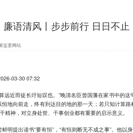
廉语清风丨步步前行 日日不止
家监委网站
3-30 07:32
计算远近而徒长吁短叹也。”晚清名臣曾国藩在家书中的这
以恒地向前走，终有到达目的地的那一天；若只知计算路
实干精神，对立身处世、干事创业都有重要的启示意义。
鲜明提出读书“要有恒”，“有恒则断无不成之事”。他以身