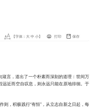
【字体：
大
中
小
】
打印
保存
句箴言，道出了一个朴素而深刻的道理：世间万
程远近而空自叹息，则永远只能在原地徘徊。于
作则，积极践行“有恒”，从立志自新之日起，每