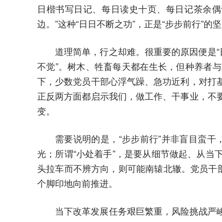
日楷书写日记、每日读史十页、每日记茶余偶
边。”这种“日日不断之功”，正是“步步前行”的
道理简单，行之却难。很重要的原因便是“
不觉”。树木、牲畜每天都在生长，但种养者
下，少数党员干部心浮气躁、急功近利，对打
正反两方面都启示我们，做工作、干事业，不
变。
需要说明的是，“步步前行”并非盲目蛮干
光；所谓“小处着手”，是要从细节做起、从
头拉车而不辨方向，则可能南辕北辙。党员干
个脚印地向前推进。
当下改革发展任务艰巨繁重，风险挑战严