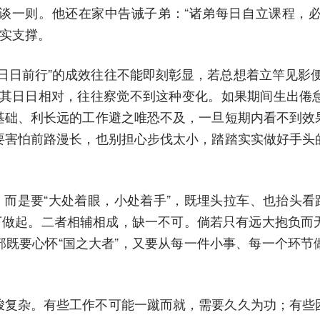
谈一则。他还在家中告诫子弟：“诸弟每日自立课程，
坚实支撑。
日日前行”的成效往往不能即刻彰显，若总想着立竿见影
与其日日相对，往往察觉不到这种变化。如果期间生出倦
基础、利长远的工作避之唯恐不及，一旦短期内看不到效
要害怕前路漫长，也别担心步伐太小，踏踏实实做好手头
，而是要“大处着眼，小处着手”，既埋头拉车、也抬头看
当下做起。二者相辅相成，缺一不可。倘若只有远大抱负而
部既要心怀“国之大者”，又要从每一件小事、每一个环节
峻复杂。有些工作不可能一蹴而就，需要久久为功；有些