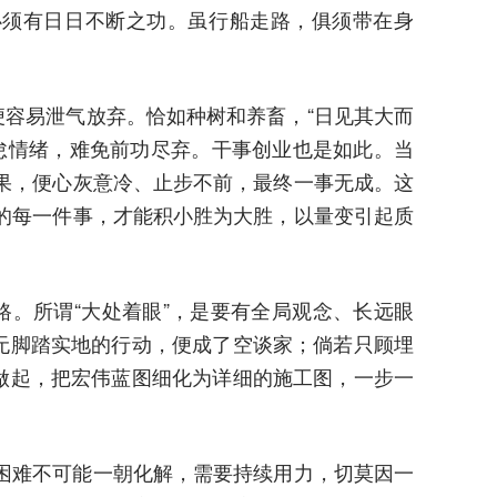
必须有日日不断之功。虽行船走路，俱须带在身
便容易泄气放弃。恰如种树和养畜，“日见其大而
怠情绪，难免前功尽弃。干事创业也是如此。当
果，便心灰意冷、止步不前，最终一事无成。这
的每一件事，才能积小胜为大胜，以量变引起质
路。所谓“大处着眼”，是要有全局观念、长远眼
无脚踏实地的行动，便成了空谈家；倘若只顾埋
做起，把宏伟蓝图细化为详细的施工图，一步一
困难不可能一朝化解，需要持续用力，切莫因一