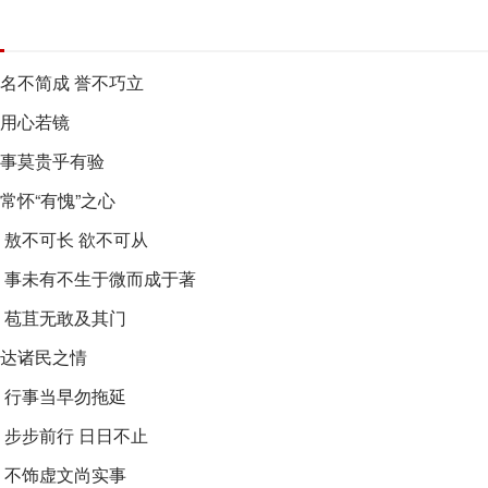
| 名不简成 誉不巧立
 用心若镜
| 事莫贵乎有验
 常怀“有愧”之心
敖不可长 欲不可从
丨事未有不生于微而成于著
丨苞苴无敢及其门
| 达诸民之情
丨行事当早勿拖延
步步前行 日日不止
丨不饰虚文尚实事