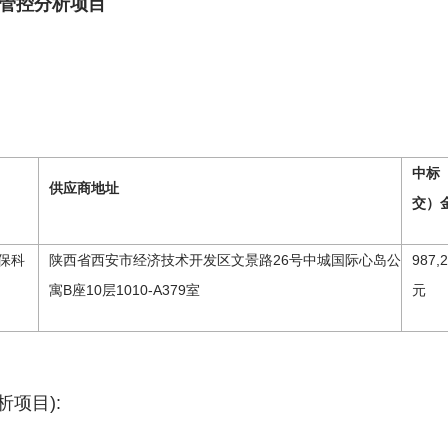
管控分析项目
中标
供应商地址
交）
保科
陕西省西安市经济技术开发区文景路26号中城国际心岛公
987,2
寓B座10层1010-A379室
元
项目):