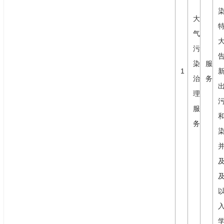
大
气
污
染
服
1
治
务
理
服
务