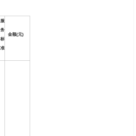
服
务
金额(元)
标
准