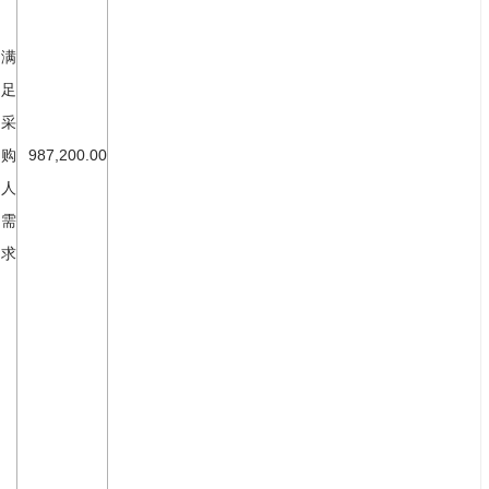
满
足
采
购
987,200.00
人
需
求