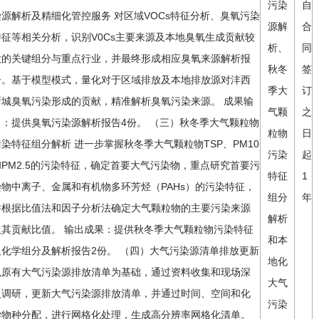
污染
自
染源解析及精细化管控服务 对区域VOCs特征分析、臭氧污染
源解
合
特征等相关分析，识别V0Cs主要来源及本地臭氧生成贡献较
析、
同
大的关键组分与重点行业，并最终形成相应臭氧来源解析报
秋冬
签
告。基于模型模式，量化对于区域排放及本地排放源对沣西
季大
订
新城臭氧污染形成的贡献，精准解析臭氧污染来源。 成果输
气颗
之
出：提供臭氧污染源解析报告4份。 （三）秋冬季大气颗粒物
粒物
日
污染特征组分解析 进一步掌握秋冬季大气颗粒物TSP、PM10
污染
起
和PM2.5的污染特征，确定首要大气污染物，重点研究首要污
特征
1
染物中离子、金属和有机物多环芳烃（PAHs）的污染特征，
组分
年
并根据比值法和因子分析法确定大气颗粒物的主要污染来源
解析
及其贡献比值。 输出成果：提供秋冬季大气颗粒物污染特征
和本
及化学组分及解析报告2份。 （四）大气污染源清单排放更新
地化
以原有大气污染源排放清单为基础，通过资料收集和现场深
大气
入调研，更新大气污染源排放清单，并通过时间、空间和化
污染
学物种分配，进行网格化处理，生成高分辨率网格化清单。