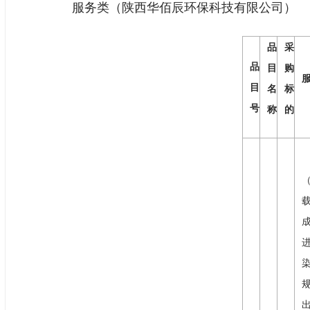
服务类（陕西华佰辰环保科技有限公司）
品
采
品
目
购
目
名
标
号
称
的