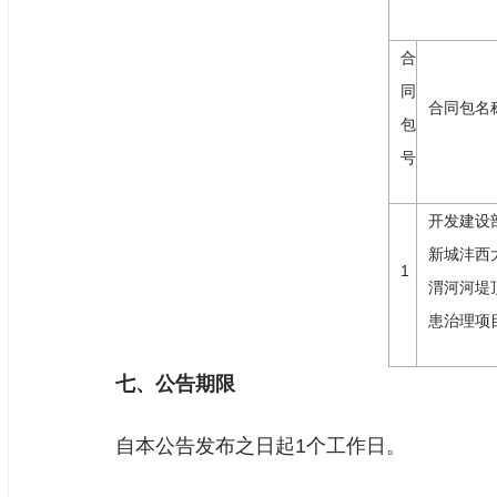
合
同
合同包名
包
号
开发建设
新城沣西
1
渭河河堤
患治理项
七、公告期限
自本公告发布之日起1个工作日。