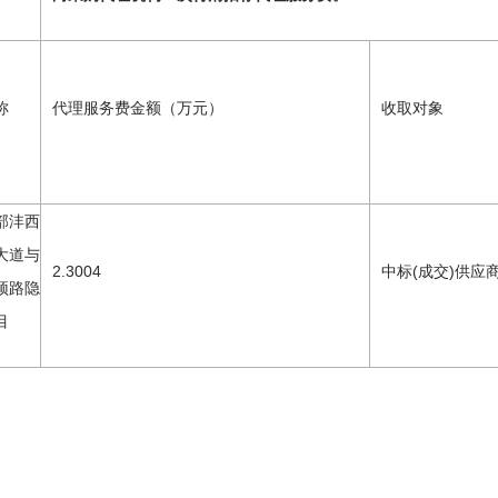
称
代理服务费金额（万元）
收取对象
部沣西
大道与
2.3004
中标(成交)供应
顶路隐
目