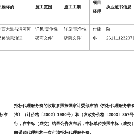
项目
采购标的
施工范围
施工工期
执业证书信息
经理
沣西大道与渭河河
详见“竞争性
详见“竞争性
付建
陕
堤路隐患治理
磋商文件”
磋商文件”
冬
26111123207
招标代理服务费的收取参照按国家计委颁布的《招标代理服务收
标准
法》（计价格〔2002〕1980号）和（发改办价格〔2003〕85
行，在中标（成交）结果公告发布后，中标单位按照中标（成交
向采购代理机构一次付清招标代理服务费。