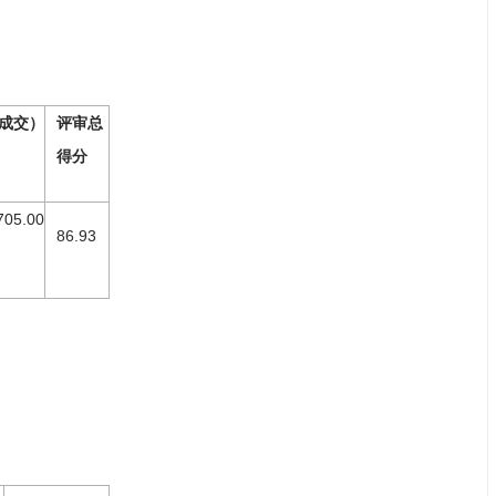
成交）
评审总
得分
705.00
86.93