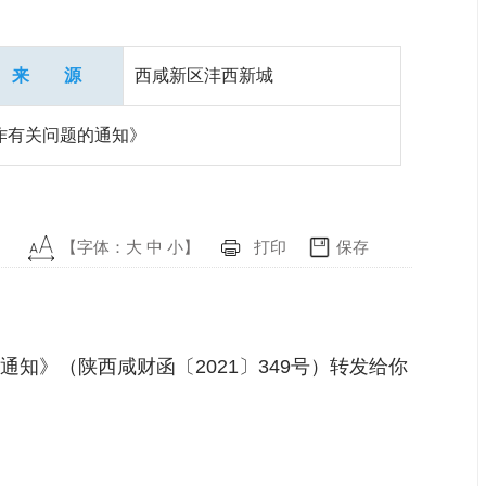
来 源
西咸新区沣西新城
作有关问题的通知》
【字体：
大
中
小
】
打印
保存
》（陕西咸财函〔2021〕349号）转发给你