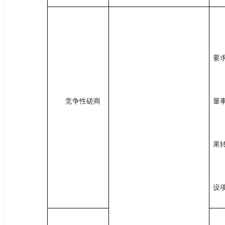
要
竞争性磋商
量
果
设