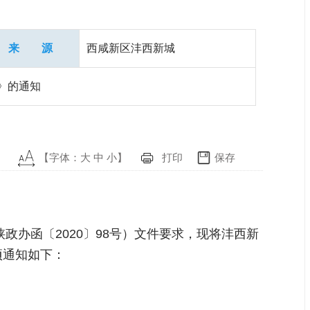
来 源
西咸新区沣西新城
》的通知
【字体：
大
中
小
】
打印
保存
政办函〔2020〕98号）文件要求，现将沣西新
项通知如下：