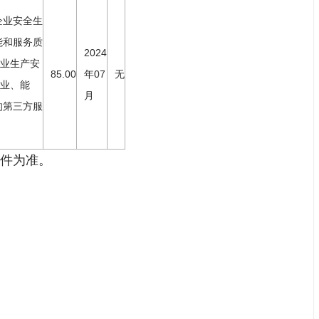
企业安全生
能和服务质
2024
业生产安
85.00
年07
无
业、能
月
的第三方服
件为准。