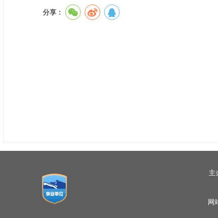
分享：
主
网