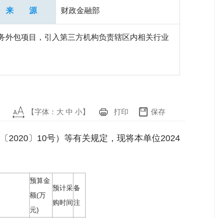
来 源
财政金融部
服务外包项目，引入第三方机构负责辖区内相关行业
【字体：
大
中
小
】
打印
保存
20〕10号）等有关规定，现将本单位2024
预算金
预计采
备
额(万
购时间
注
元)