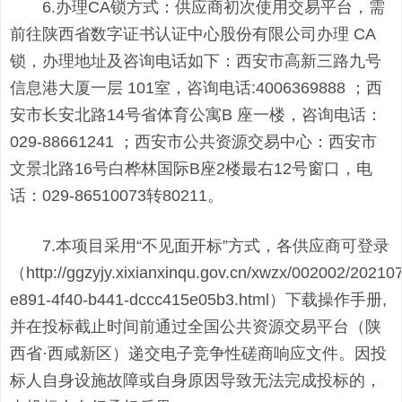
6.办理CA锁方式：供应商初次使用交易平台，需
前往陕西省数字证书认证中心股份有限公司办理 CA
锁，办理地址及咨询电话如下：西安市高新三路九号
信息港大厦一层 101室，咨询电话:4006369888 ；西
安市长安北路14号省体育公寓B 座一楼，咨询电话：
029-88661241 ；西安市公共资源交易中心：西安市
文景北路16号白桦林国际B座2楼最右12号窗口，电
话：029-86510073转80211。
7.本项目采用“不见面开标”方式，各供应商可登录
（http://ggzyjy.xixianxinqu.gov.cn/xwzx/002002/2021
e891-4f40-b441-dccc415e05b3.html）下载操作手册,
并在投标截止时间前通过全国公共资源交易平台（陕
西省·西咸新区）递交电子竞争性磋商响应文件。因投
标人自身设施故障或自身原因导致无法完成投标的，