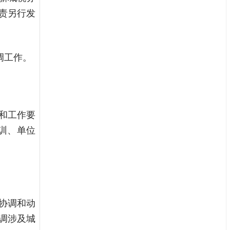
责另行发
调工作。
和工作要
训、单位
协调和动
调涉及城