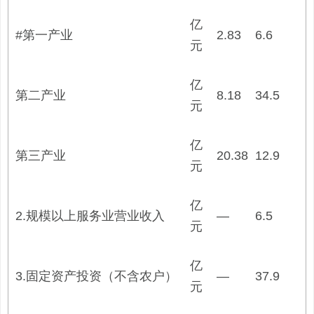
亿
#第一产业
2.83
6.6
元
亿
第二产业
8.18
34.5
元
亿
第三产业
20.38
12.9
元
亿
2.规模以上服务业营业收入
—
6.5
元
亿
3.固定资产投资（不含农户）
—
37.9
元