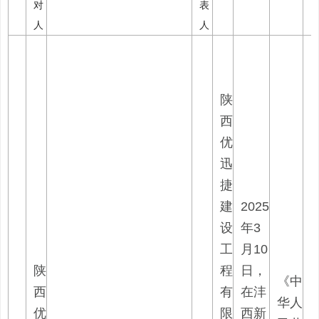
对
表
人
人
陕
西
优
迅
捷
建
2025
设
年3
工
月10
陕
程
日，
《中
西
有
在沣
华人
优
限
西新