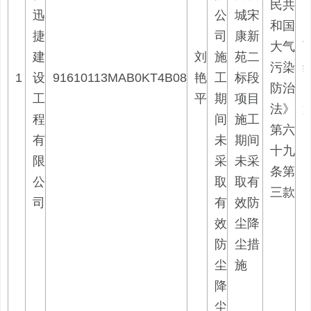
民共
迅
公
城宋
和国
捷
司
康新
大气
建
刘
施
苑二
污染
1
设
91610113MAB0KT4B08
艳
工
标段
防治
工
平
期
项目
法》
程
间
施工
第六
有
未
期间
十九
限
采
未采
条第
公
取
取有
三款
司
有
效防
效
尘降
防
尘措
尘
施
降
尘