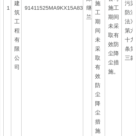
建
施
污染
1
91411525MA9KX15A83
继
施工
筑
工
防治
兰
期间
工
期
法》
未采
程
间
第六
取有
有
未
十九
效防
限
采
条第
尘降
公
取
三款
尘措
司
有
施。
效
防
尘
降
尘
措
施