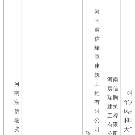
河
南
宸
信
瑞
腾
建
筑
河南
河
工
宸信
南
程
《中
瑞腾
宸
有
华人
建筑
信
限
民共
工程
瑞
公
和国
有限
腾
司
大气
陈
公司