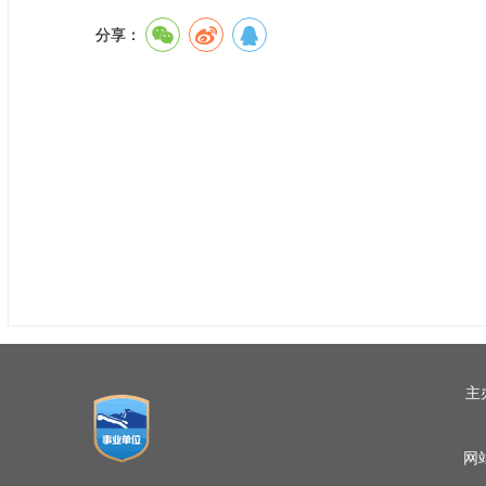
分享：
主
网