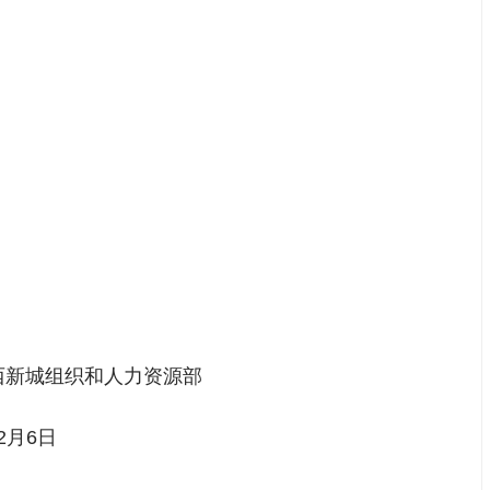
力资源部
日