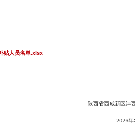
贴人员名单.xlsx
区沣西新城组织和人
6年2月6