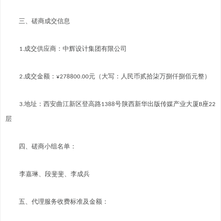
三、磋商成交信息
1.成交供应商：中辉设计集团有限公司
2.成交金额：¥278800.00元（大写：人民币贰拾柒万捌仟捌佰元整）
3.地址：西安曲江新区登高路1388号陕西新华出版传媒产业大厦B座22
层
四、磋商小组名单：
李嘉琳、段斐斐、李成兵
五、代理服务收费标准及金额：