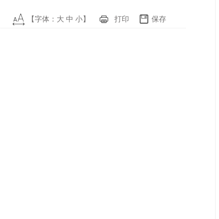
【字体：
大
中
小
】
打印
保存