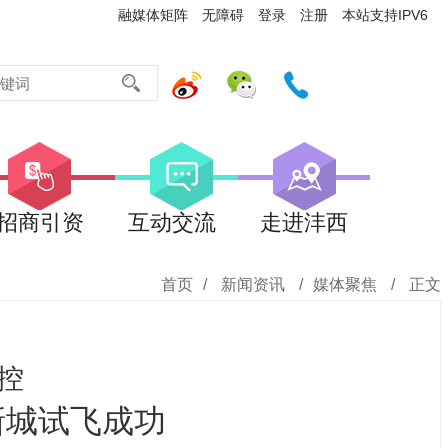
融媒体矩阵
无障碍
登录
注册
本站支持IPV6
招商引资
互动交流
走进沣西
首页
/
新闻资讯
/
媒体聚焦
/
正文
可控
新城试飞成功