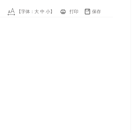
【字体：
大
中
小
】
打印
保存