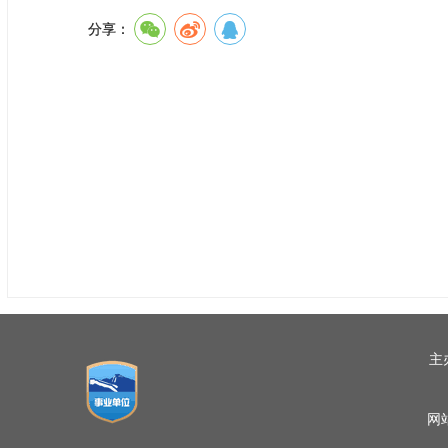
分享：
主
网