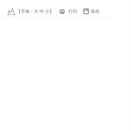
【字体：
大
中
小
】
打印
保存