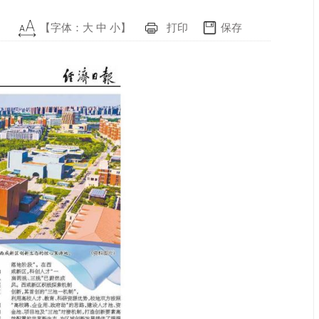
【字体：
大
中
小
】
打印
保存