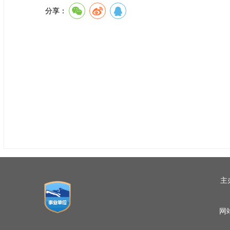
分享：
主
网