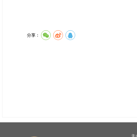
分享：
主