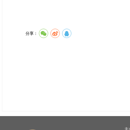
分享：
主