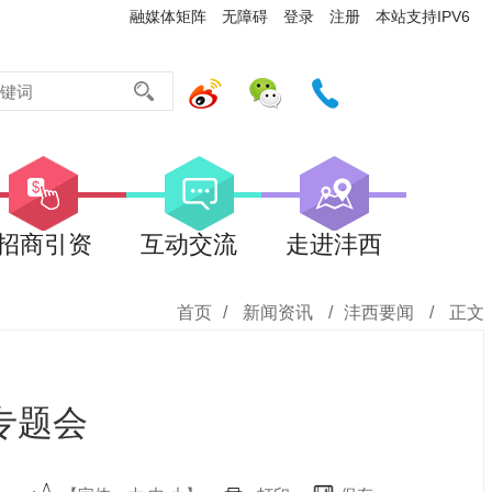
融媒体矩阵
无障碍
登录
注册
本站支持IPV6
招商引资
互动交流
走进沣西
首页
/
新闻资讯
/
沣西要闻
/
正文
专题会