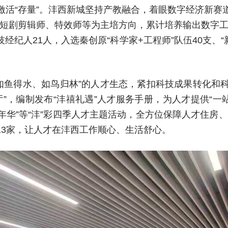
激活“存量”。沣西新城坚持产教融合，着眼数字经济新赛
剧剪辑师、特效师等为主培方向，累计培养输出数字工匠1
经纪人21人，入选秦创原“科学家+工程师”队伍40支、“
如鱼得水、如鸟归林”的人才生态，紧扣科技成果转化和科
厅”，编制发布“沣禧礼遇”人才服务手册，为人才提供“
购嘉年华”等“沣”彩四季人才主题活动，全方位保障人才住
13家，让人才在沣西工作顺心、生活舒心。