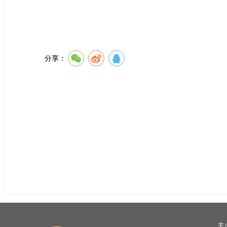
分享：
主