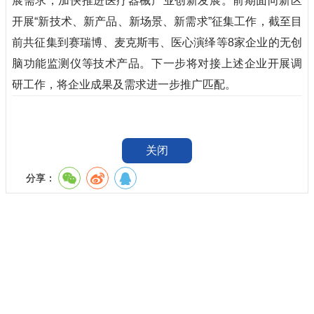
展需求，加快推进医疗器械产业创新发展。前期面向新区
开展“新技术、新产品、新场景、新需求”征集工作，截至目
前共征集到赛瑞博、麦克斯韦、医心演绎等8家企业的无创
脑功能监测仪等技术产品。下一步将对接上述企业开展调
研工作，将企业成果及需求进一步推广匹配。
关闭
分享：
主办：陕西省西咸新区沣西新城管理委员会
地址：秦皇大道与尚业路交界东北50米总部经济园9号楼
电话：029-38020017 传真：029-38020098
网站地图
网站标识码：6190000003
陕ICP备11011300号-1