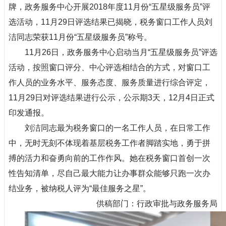
牌，政务服务中心开展2018年度
11
月份“五星级服务员”评
选活动，
11
月
29
日评选结果已揭晓，
税务
窗口工作人员
刘
洁
同志荣获
11
月份“五星级服务员”称号。
11
月
26
日，政务服务中心启动
当月
“五星级服务员”评选
活动，按照窗口评分、中心评选相结合的方式，对窗口工
作人员的业务水平、服务态度、服务质量进行综合评定，
11
月
29
日对评选结果进行公示，公示期3天，
12
月
4
日正式
印发通报。
刘洁同志最为税务窗口的一名工作人员，在日常工作
中，无时无刻不体现着基层税务工作者脚踏实地，勇于拼
搏的活力和奋勇向前的工作作风。她
在税务窗口首创一次
性告知清单，尽自己最大能力让办事群众能够只跑一次办
结业务，
被纳税人评为“最佳服务之星”。
供稿部门：行政审批与政务服务局