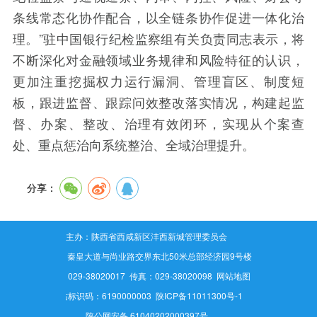
条线常态化协作配合，以全链条协作促进一体化治
理。”驻中国银行纪检监察组有关负责同志表示，将
不断深化对金融领域业务规律和风险特征的认识，
更加注重挖掘权力运行漏洞、管理盲区、制度短
板，跟进监督、跟踪问效整改落实情况，构建起监
督、办案、整改、治理有效闭环，实现从个案查
处、重点惩治向系统整治、全域治理提升。
分享：
主办：陕西省西咸新区沣西新城管理委员会
地址：秦皇大道与尚业路交界东北50米总部经济园9号楼
电话：029-38020017 传真：029-38020098
网站地图
网站标识码：6190000003
陕ICP备11011300号-1
陕公网安备 61040202000397号